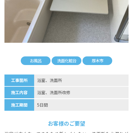
お風呂
洗面化粧台
厚木市
工事箇所
浴室、洗面所
施工内容
浴室、洗面所改修
施工期間
5日間
お客様のご要望