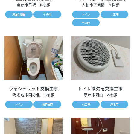
秦野市平沢 K様邸
大和市下鶴間 M様邸
洗面化粧台
その他
トイレ
小工事
その他
ウォシュレット交換工事
トイレ換気扇交換工事
海老名市国分北 T様邸
厚木市岡田 A様邸
トイレ
海老名市
小工事
厚木市