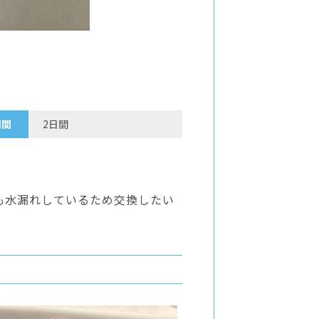
期間
2日間
も水漏れしているため交換したい