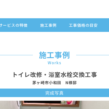
サービスの特徴
施工事例
工事価格の目安
施工事例
Works
トイレ改修・浴室水栓交換工事
茅ヶ崎市小和田 N様邸
完成写真