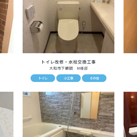
トイレ改修・水栓交換工事
大和市下鶴間 M様邸
トイレ
小工事
その他