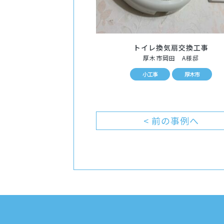
トイレ換気扇交換工事
厚木市岡田 A様邸
小工事
厚木市
< 前の事例へ