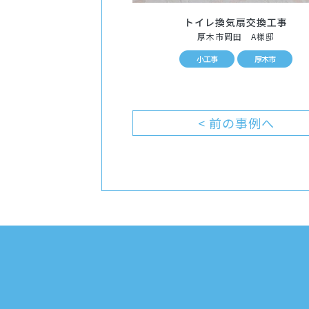
トイレ換気扇交換工事
厚木市岡田 A様邸
小工事
厚木市
< 前の事例へ