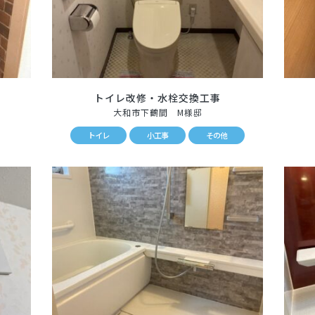
トイレ改修・水栓交換工事
大和市下鶴間 M様邸
トイレ
小工事
その他