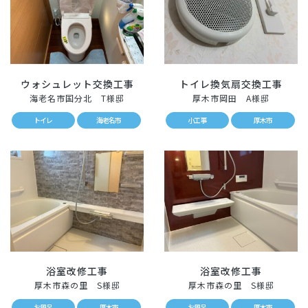
ウォシュレット交換工事
トイレ換気扇交換工事
海老名市国分北 T様邸
厚木市岡田 A様邸
トイレ
海老名市
小工事
厚木市
浴室改修工事
浴室改修工事
厚木市森の里 S様邸
厚木市森の里 S様邸
お風呂
厚木市
お風呂
厚木市