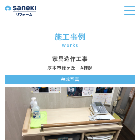
施工事例
Works
家具造作工事
厚木市緑ヶ丘 A様邸
完成写真