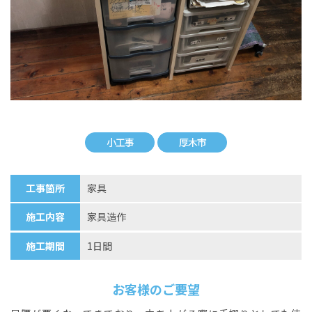
小工事
厚木市
工事箇所
家具
施工内容
家具造作
施工期間
1日間
お客様のご要望