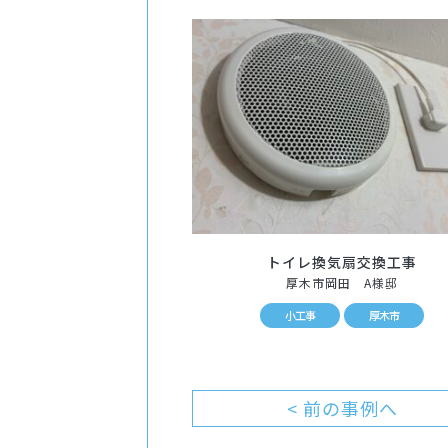
トイレ換気扇交換工事
厚木市岡田 A様邸
小工事
厚木市
< 前の事例へ