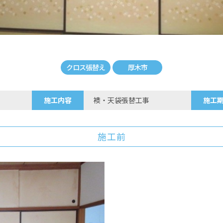
クロス張替え
厚木市
施工内容
襖・天袋張替工事
施工
施工前