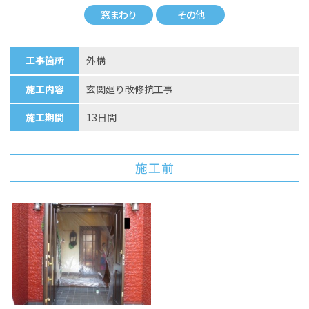
窓まわり
その他
工事箇所
外構
施工内容
玄関廻り改修抗工事
施工期間
13日間
施工前