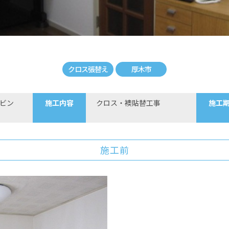
クロス張替え
厚木市
リビン
施工内容
クロス・襖貼替工事
施工
施工前