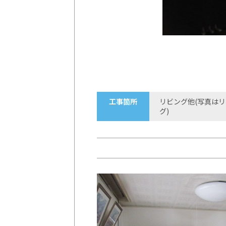
工事箇所
リビング他(写真は
グ)