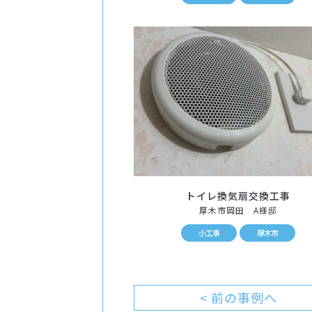
トイレ換気扇交換工事
厚木市岡田 A様邸
小工事
厚木市
< 前の事例へ