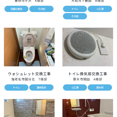
秦野市平沢 K様邸
大和市下鶴間 M様邸
洗面化粧台
その他
トイレ
小工事
その他
ウォシュレット交換工事
トイレ換気扇交換工事
海老名市国分北 T様邸
厚木市岡田 A様邸
トイレ
海老名市
小工事
厚木市